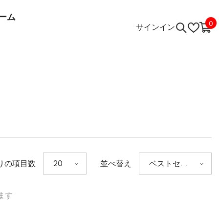
ーム
0
0
サインイン
りの項目数
並べ替え
20
ベストセラ
ー
ます