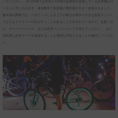
いでください。 今の市場では完全な360度の反射率を提供している反射服がカ
ンタンに手に入れます、過去数年で反射服の選択肢が大きく改善されました。
数年前の調査では、ペダリングによる上下の動きが背中の大きな反射ストライ
プよりもドライバーの目を引くことがあることが示されているので、反射ペダ
ル、オーバーシューズ、または足首バンドについても考えてください 。 また、
自転車に反射テープを追加することも適切な手段となることを検討してくださ
い。
Aeris 50 カーボンスポークディス
FL40Ⅱ ワイドリムロードカーボ
クホイールセット
ンホイール 軽量「内幅23
¥151,999
¥128,999
クイック追加
クイック追加