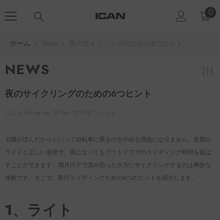
コンテンツにスキップ
0
0
ア
イ
テ
ホーム
News
夜のサイクリングのための6つヒント
ム
NEWS
夜のサイクリングのための6つヒント
による
Nicole Hu
30 Nov 2019
0 コメント
太陽が沈んだからといって自転車に乗るのをやめる理由になりません。良質の
ライトと正しい姿勢で、夜になってもアウトドアでのライディング時間を延ば
すことができます。満月の下で澄み切った夕方にサイクリングするのは爽快な
体験です。そこで、夜行ライディングための6つのヒントを紹介します。
1、ライト