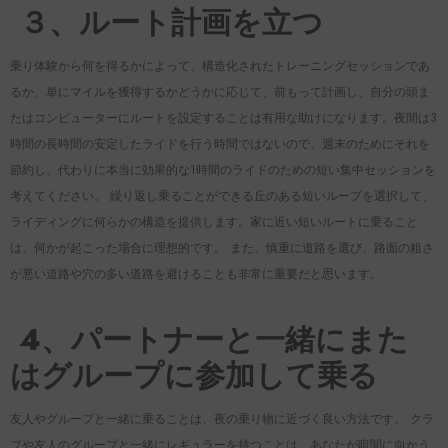
３、ルート計画を立つ
乗り体験から何を得るかによって、構造化されたトレーニングセッションであ
るか、単にマイルを獲得するかどうかに応じて、前もって計画し、自分の頭ま
たはコンピューターにルートを設定することは有用な助けになります。夜間は3
時間の長時間の安定したライドを行う時間ではないので、週末のためにそれを
節約し、代わりに本当に効果的な1時間のライドのための短い集中セッションを
考えてください。 繰り返し乗ることができる丘のある短いループを選択して、
ライディングに何らかの構造を提供します。家に近い短いルートに乗ること
は、何かが起こった場合に理想的です。 また、慎重に道路を選び、路面の粗さ
が悪い道路や穴の多い道路を避けることも非常に重要だと思います。
4、パートナーと一緒にまた
はグループに参加して乗る
友人やグループと一緒に乗ることは、夜の乗り物に近づく良い方法です。 クラ
ブや友人のグループと一緒にレギュラーを持つことは、あなたが暗闇に向かう