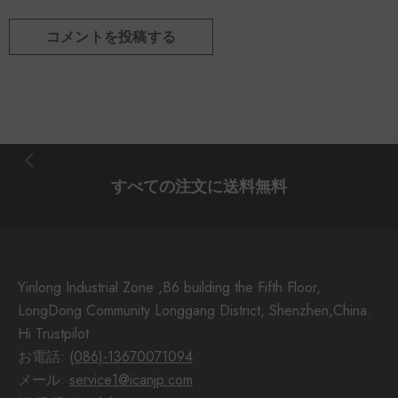
すべての注文に送料無料
Yinlong Industrial Zone ,B6 building the Fifth Floor,
LongDong Community Longgang District, Shenzhen,China.
Hi Trustpilot
お電話:
(086)-13670071094
メール:
service1@icanjp.com