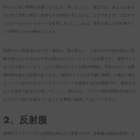
明らかに良い照明が必要になります。幸いなことに、最近では、あまりお金を
かけずに非常に明るく長持ちする照明を手に入れることができます。 LEDテク
ノロジーはサイクルライトを変革しました。これは、常軌を逸した自転車ライ
トの時代とはかけ離れています。
照明のない田舎道に出て行く場合は、道を照らし、くぼみやその他の隠れた危
険を明らかにするのに十分な明るさのフロントライトが必要です。 後部ライト
もつけて明るくしよう。ただし両方のライトの実行時間は、予定されている乗
車時間を超える必要があります。 後部のライトが不可解に故障した場合に備え
て、いくつかの小さなバックアップライトを携帯するのが賢明です。 後悔する
よりも安全である方が良いでしょう。 明らかに、ライトの実行時間が計画され
たライドの長さを超えていることを事前に確認しておいてください。
2、反射服
夜間のライディングには照明は明らかに重要ですが、反射服の価値を軽視しな