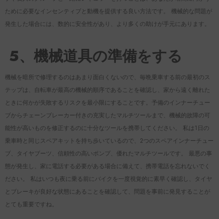
ために必要なインセンティブと動機を提供する良い方法です。 機械的な問題が
発生した場合には、数的に安全性があり、より多くの助けが手元にあります。
5、機械道具の準備をする
機械を暗所で修理するのはあまり面白くないので、毎晩乗車する前の最初のス
テップは、自転車が最高の機械的順序であることを確認し、家から遠く離れた
ときに何かが失敗するリスクを最小限にすることです。予備のインナーチュー
ブからチェーンブレーカー付きの充実したマルチツールまで、機械的故障の可
能性が高いものを修正するのに十分なツールを携帯してください。 私は1日の
乗車時と同じスペアキットを持ち歩いているので、2つのスペアインナーチュー
ブ、タイヤブーツ、信頼性の高いポンプ、優れたマルチツールです。 最悪の事
態が発生し、家に電話する必要がある場合に備えて、携帯電話を忘れないでく
ださい。 私はいつも夜に乗る前にバイクを一度視覚的に素早く確認し、タイヤ
とブレーキが良好な状態にあることを確認して、問題を事前に発見することが
とても重要ですね。