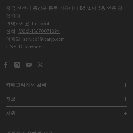
중국 선전시 룽강구 룽둥 커뮤니티 B6 빌딩 5층 인룽 공
업지대
안녕하세요 Trustpilot
전화:
(086)-13670071094
이메일:
service1@icanjp.com
LINE ID: icanbikes
카테고리에서 검색
정보
지원