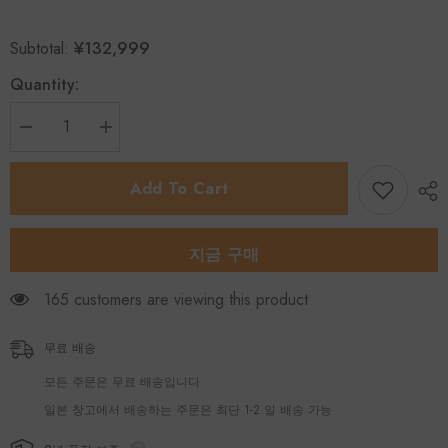
¥132,999
Subtotal:
Quantity:
Decrease
Increase
quantity
quantity
for
for
FLYEE
FLYEE
Add To Cart
도
도
로
로
자
자
전
전
지금 구매
거
거
프
프
165 customers are viewing this product
레
레
임
임
경
경
무료 배송
량
량
모든 주문은 무료 배송입니다
일본 창고에서 배송하는 주문은 최단 1-2 일 배송 가능