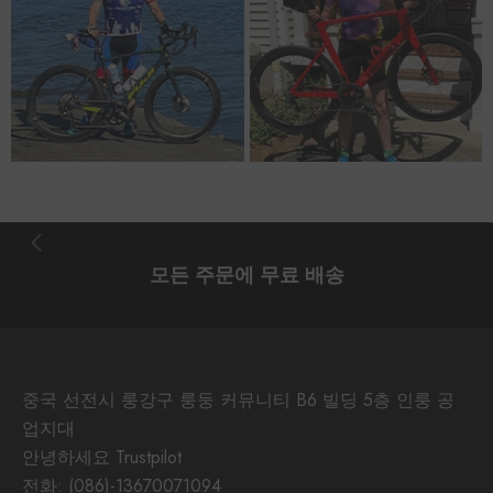
모든 주문에 무료 배송
중국 선전시 룽강구 룽둥 커뮤니티 B6 빌딩 5층 인룽 공
업지대
안녕하세요 Trustpilot
전화:
(086)-13670071094