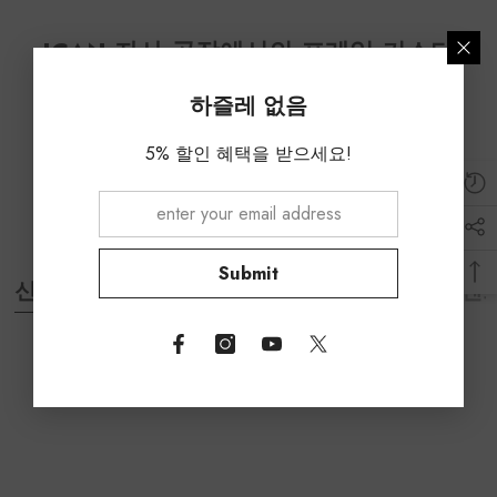
ICAN 자사 공장에서의 프레임 커스터
마이징 도장 공정
하즐레 없음
5% 할인 혜택을 받으세요!
Submit
/
/
신규 카본 휠
인기 로드 프레임
하이엔드
Sorry, there are no products in
this collection