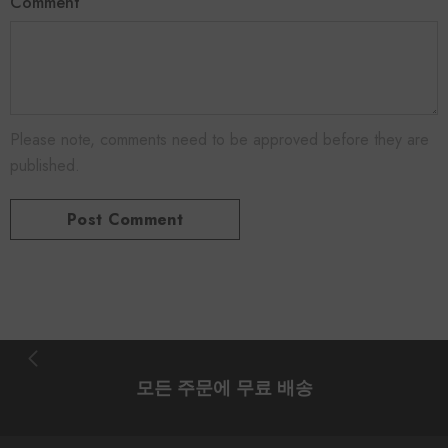
Comment
Please note, comments need to be approved before they are
published.
모든 주문에 무료 배송