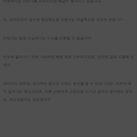
커브에서는 자전거를 쓰러뜨리면 페달이 찢어지지 않습니다.
또, 쓰러뜨리지 않으면 원심력으로 자전거는 바깥쪽으로 쓰러져 버립니다.
자전거는 일정 이상에서는 커브를 진행할 수 없습니다.
커브에 들어가기 전에 가속하면 빠른 채로 구부러지므로, 안전한 길로 시험해 보
세요.
Aeris 50 카본 스포크 디스크 휠셋
FL40Ⅱ 와이드 림 로드 
량 [내부 너비 23mm]
내리막의 경우는, 젓가락이 없어도 스피드 유지를 할 수 있습니다만, 오르막 때
¥151,999
도 일어나는 현상이므로, 다른 사람에게 스피드로 이기고 싶다고 생각하는 경우
¥128,999
는, 개선점일지도 모르겠네요.
Quick Add
Quick Add