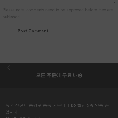
Please note, comments need to be approved before they are
published.
모든 주문에 무료 배송
중국 선전시 룽강구 룽둥 커뮤니티 B6 빌딩 5층 인룽 공
업지대