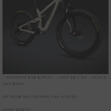
Aeris 50 카본 스포크 디스크 휠셋
FL40Ⅱ 와이드 림 로드 
량 [내부 너비 23mm]
¥151,999
¥128,999
・지면으로부터의 충격을 흡수해 준다 ・느긋하게 달릴 수 있다 ・자전거의 조
작성이 향상한다
Quick Add
Quick Add
산악 자전거를 크로스 자전거화하는 이유는 상기와 같다.
순서대로 설명합니다.