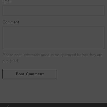
Email
Comment
Please note, comments need to be approved before they are
published.