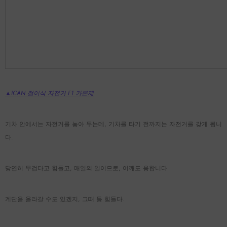
▲ICAN 접이식 자전거 F1
카본제
기차 안에서는 자전거를 놓아 두는데, 기차를 타기 전까지는 자전거를 갖게 됩니
Aeris 50 카본 스포크 디스크 휠셋
FL40Ⅱ 와이드 림 로드 
다.
량 [내부 너비 23mm]
¥151,999
¥128,999
당연히 무겁다고 힘들고, 매일의 일이므로, 어깨도 응합니다.
Quick Add
Quick Add
계단을 올라갈 수도 있겠지, 그때 등 힘들다.